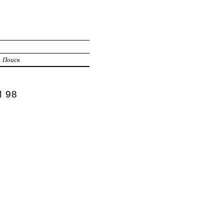
И
Поиск
Й 98