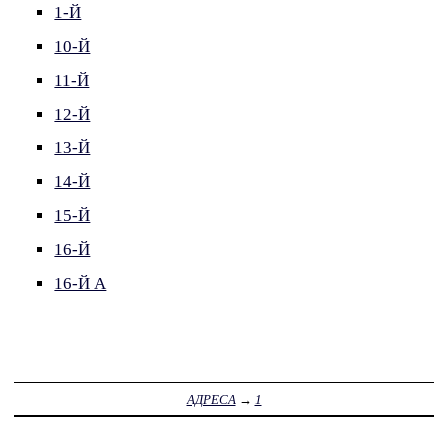
1-Й
10-Й
11-Й
12-Й
13-Й
14-Й
15-Й
16-Й
16-Й А
АДРЕСА
→
1