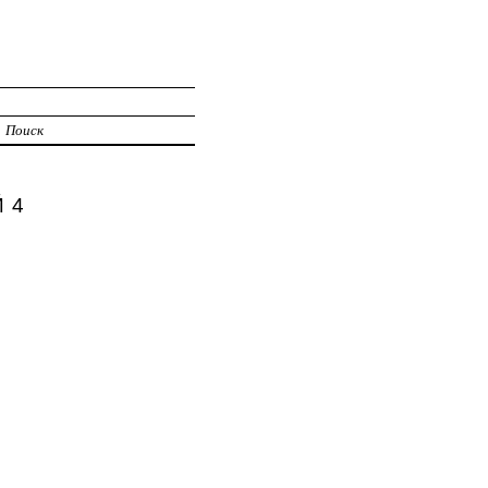
И
Поиск
Й 4