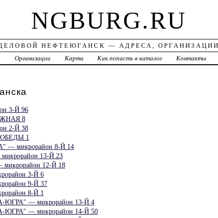
NGBURG.RU
ДЕЛОВОЙ НЕФТЕЮГАНСК — АДРЕСА, ОРГАНИЗАЦИ
а
Организации
Карта
Как попасть в каталог
Контакты
анска
н 3-Й 96
ЖНАЯ 8
н 2-Й 38
ПОБЕДЫ 1
 — микрорайон 8-Й 14
икрорайон 13-Й 23
микрорайон 12-Й 18
рорайон 3-Й 6
рорайон 9-Й 37
рорайон 8-Й 1
-ЮГРА" — микрорайон 13-Й 4
-ЮГРА" — микрорайон 14-Й 50