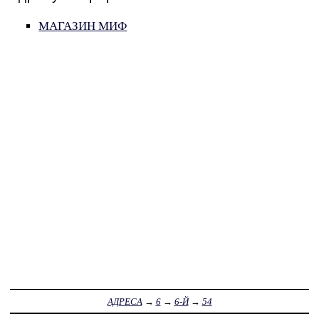
МАГАЗИН МИФ
АДРЕСА
→
6
→
6-Й
→
54