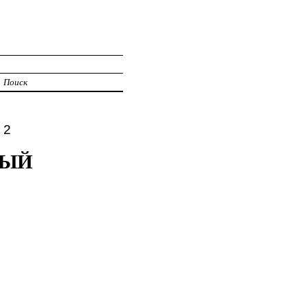
И
Поиск
 2
НЫЙ